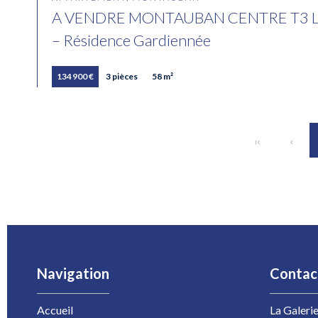
A VENDRE MONTAUBAN CENTRE T3 LIBR
– Résidence Gardiennée
134 900 €
3 pièces
58 m²
Navigation
Contac
Accueil
La Galeri