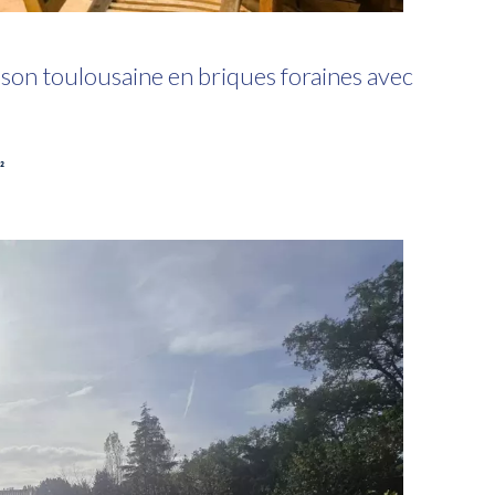
on toulousaine en briques foraines avec
²