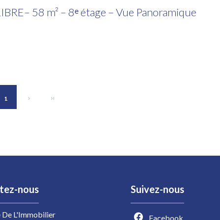
E– 58 m² – 8ᵉ étage – Vue Panoramique
1
tez-nous
Suivez-nous
e De L'Immobilier
Facebook