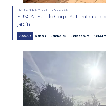
MAISON DE VILLE, TOULOUSE
BUSCA - Rue du Gorp - Authentique mais
jardin
730 000 €
5 pièces
3 chambres
1 salle de bains
104.64 m