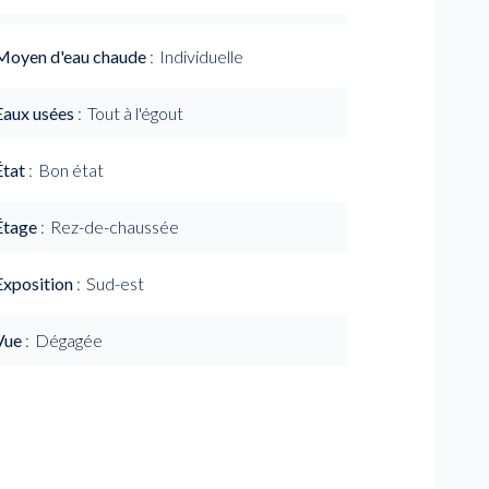
Moyen d'eau chaude
Individuelle
Eaux usées
Tout à l'égout
État
Bon état
Étage
Rez-de-chaussée
Exposition
Sud-est
Vue
Dégagée