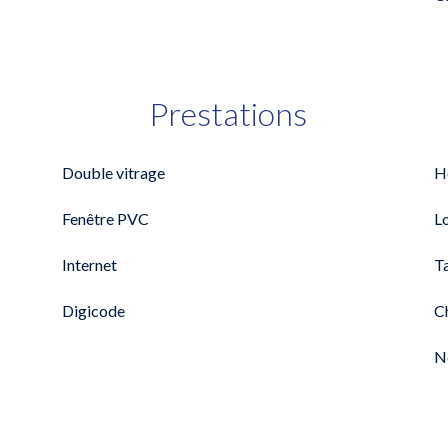
Prestations
Double vitrage
H
Fenêtre PVC
L
Internet
T
Digicode
C
N