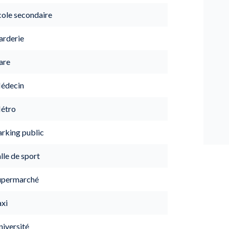
cole secondaire
arderie
are
édecin
étro
arking public
lle de sport
upermarché
axi
niversité